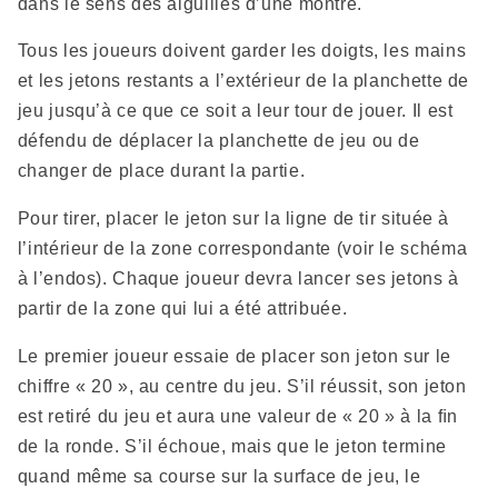
dans le sens des aiguilles d’une montre.
Tous les joueurs doivent garder les doigts, les mains
et les jetons restants a l’extérieur de la planchette de
jeu jusqu’à ce que ce soit a leur tour de jouer. Il est
défendu de déplacer la planchette de jeu ou de
changer de place durant la partie.
Pour tirer, placer le jeton sur la ligne de tir située à
l’intérieur de la zone correspondante (voir le schéma
à l’endos). Chaque joueur devra lancer ses jetons à
partir de la zone qui lui a été attribuée.
Le premier joueur essaie de placer son jeton sur le
chiffre « 20 », au centre du jeu. S’il réussit, son jeton
est retiré du jeu et aura une valeur de « 20 » à la ﬁn
de la ronde. S’il échoue, mais que le jeton termine
quand même sa course sur la surface de jeu, le